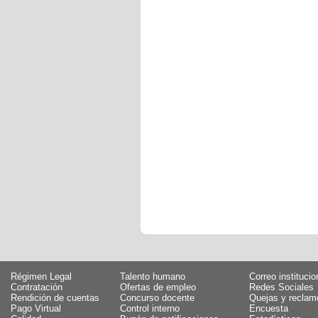
Régimen Legal
Talento humano
Correo institucio
Contratación
Ofertas de empleo
Redes Sociales
Rendición de cuentas
Concurso docente
Quejas y reclam
Pago Virtual
Control interno
Encuesta