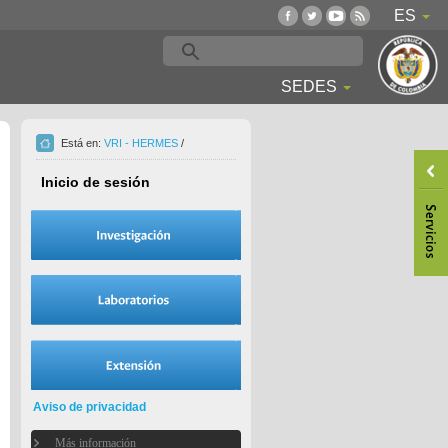
ES
SEDES
Está en:
VRI - HERMES
/
Inicio de sesión
Aviso de privacidad
Más información