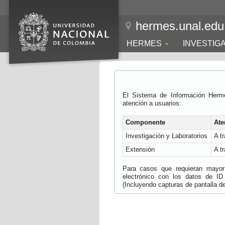
hermes.unal.edu
HERMES
INVESTIG
El Sistema de Información Herm
atención a usuarios:
Componente
Ate
Investigación y Laboratorios
A t
Extensión
A t
Para casos que requieran mayor e
electrónico con los datos de ID
(Incluyendo capturas de pantalla del