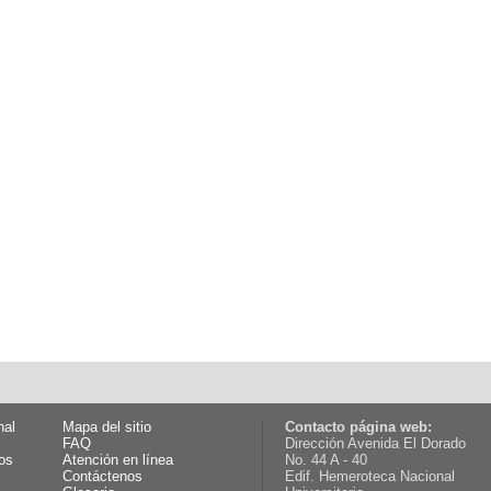
nal
Mapa del sitio
Contacto página web:
FAQ
Dirección Avenida El Dorado
os
Atención en línea
No. 44 A - 40
Contáctenos
Edif. Hemeroteca Nacional