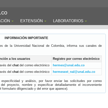
.co
ACIÓN
EXTENSIÓN
LABORATORIOS
INFORMACIÓN IMPORTANTE
es de la Universidad Nacional de Colombia, informa sus canales de
nción a los usuarios
Registro por correo electrónico
ravés del
chat
del correo electrónico
hermes@unal.edu.co
ravés del
chat
del correo electrónico
hermesext_nal@unal.edu.co
specificidad y análisis, por favor enviar las solicitudes por correo
 del proyecto, nombre y especificar detalladamente el inconveniente
 formulario diligenciado y del error que aparece).