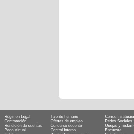
Régimen Legal
Talento humano
Correo institucio
Contratación
Ofertas de empleo
Redes Sociales
Rendición de cuentas
Concurso docente
Quejas y reclam
Pago Virtual
Control interno
Encuesta