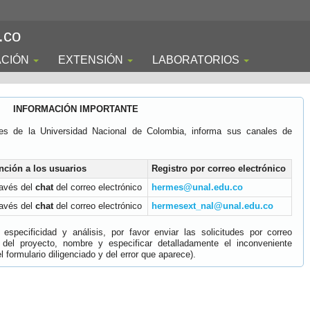
.co
ACIÓN
EXTENSIÓN
LABORATORIOS
INFORMACIÓN IMPORTANTE
es de la Universidad Nacional de Colombia, informa sus canales de
nción a los usuarios
Registro por correo electrónico
ravés del
chat
del correo electrónico
hermes@unal.edu.co
ravés del
chat
del correo electrónico
hermesext_nal@unal.edu.co
specificidad y análisis, por favor enviar las solicitudes por correo
 del proyecto, nombre y especificar detalladamente el inconveniente
 formulario diligenciado y del error que aparece).