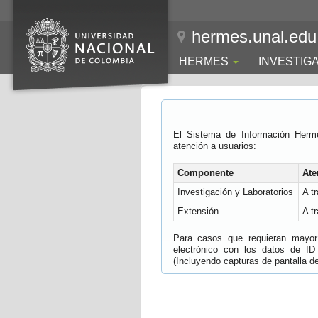
hermes.unal.edu
HERMES
INVESTIG
El Sistema de Información Herm
atención a usuarios:
Componente
Ate
Investigación y Laboratorios
A t
Extensión
A t
Para casos que requieran mayor e
electrónico con los datos de ID
(Incluyendo capturas de pantalla del