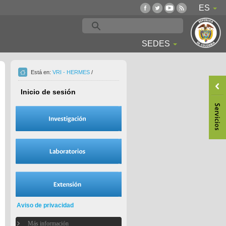
ES
SEDES
Está en:
VRI - HERMES
/
Inicio de sesión
Aviso de privacidad
Más información