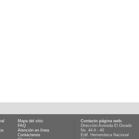
nal
Mapa del sitio
Contacto página web:
FAQ
Dirección Avenida El Dorado
os
Atención en línea
No. 44 A - 40
Contáctenos
Edif. Hemeroteca Nacional