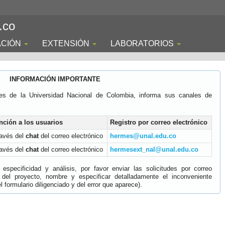
.co
ACIÓN
EXTENSIÓN
LABORATORIOS
INFORMACIÓN IMPORTANTE
es de la Universidad Nacional de Colombia, informa sus canales de
nción a los usuarios
Registro por correo electrónico
ravés del
chat
del correo electrónico
hermes@unal.edu.co
ravés del
chat
del correo electrónico
hermesext_nal@unal.edu.co
specificidad y análisis, por favor enviar las solicitudes por correo
 del proyecto, nombre y especificar detalladamente el inconveniente
 formulario diligenciado y del error que aparece).