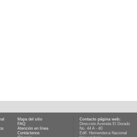
nal
Mapa del sitio
Contacto página web:
FAQ
Dirección Avenida El Dorado
os
Atención en línea
No. 44 A - 40
Contáctenos
Edif. Hemeroteca Nacional