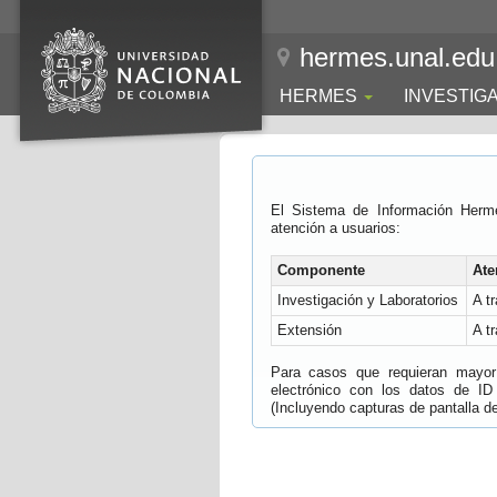
hermes.unal.edu
HERMES
INVESTIG
El Sistema de Información Herm
atención a usuarios:
Componente
Ate
Investigación y Laboratorios
A t
Extensión
A t
Para casos que requieran mayor e
electrónico con los datos de ID
(Incluyendo capturas de pantalla del