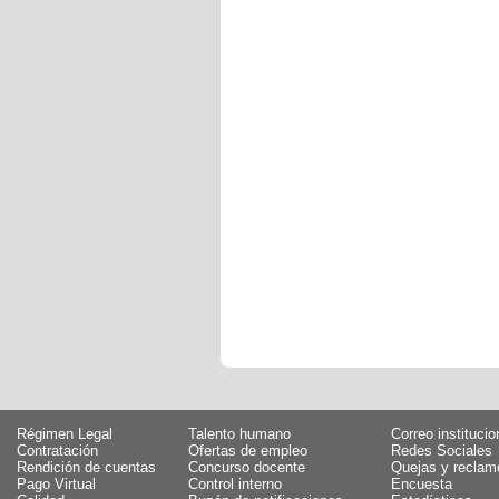
Régimen Legal
Talento humano
Correo institucio
Contratación
Ofertas de empleo
Redes Sociales
Rendición de cuentas
Concurso docente
Quejas y reclam
Pago Virtual
Control interno
Encuesta