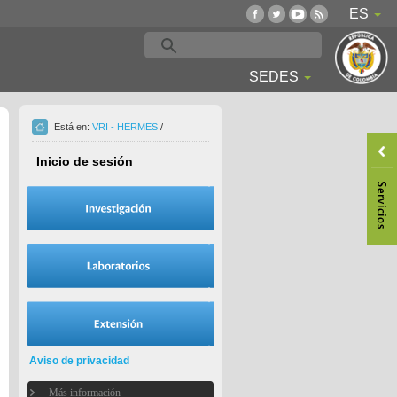
ES
SEDES
Está en:
VRI - HERMES
/
Inicio de sesión
Aviso de privacidad
Más información