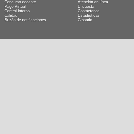
Concurso docente
Atención en línea
Pago Virtual
Encuesta
Control interno
Contáctenos
Calidad
Estadísticas
Buzón de notificaciones
Glosario