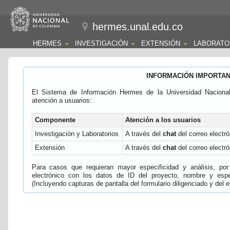
hermes.unal.edu.co
HERMES
INVESTIGACIÓN
EXTENSIÓN
LABORATO
INFORMACIÓN IMPORTA
El Sistema de Información Hermes de la Universidad Naciona
atención a usuarios:
Componente
Atención a los usuarios
Investigación y Laboratorios
A través del
chat
del correo electró
Extensión
A través del
chat
del correo electró
Para casos que requieran mayor especificidad y análisis, por 
electrónico con los datos de ID del proyecto, nombre y espec
(Incluyendo capturas de pantalla del formulario diligenciado y del e