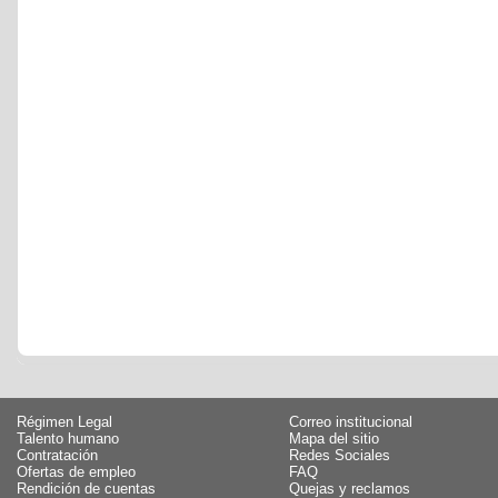
Régimen Legal
Correo institucional
Talento humano
Mapa del sitio
Contratación
Redes Sociales
Ofertas de empleo
FAQ
Rendición de cuentas
Quejas y reclamos