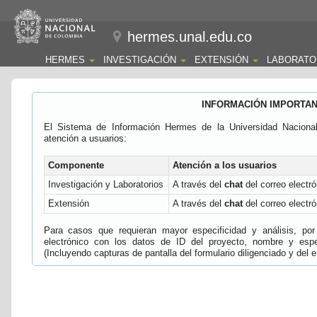
hermes.unal.edu.co
HERMES
INVESTIGACIÓN
EXTENSIÓN
LABORATO
INFORMACIÓN IMPORTA
El Sistema de Información Hermes de la Universidad Naciona
atención a usuarios:
Componente
Atención a los usuarios
Investigación y Laboratorios
A través del
chat
del correo electró
Extensión
A través del
chat
del correo electró
Para casos que requieran mayor especificidad y análisis, por 
electrónico con los datos de ID del proyecto, nombre y espec
(Incluyendo capturas de pantalla del formulario diligenciado y del e