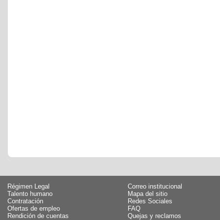
Régimen Legal
Correo institucional
Talento humano
Mapa del sitio
Contratación
Redes Sociales
Ofertas de empleo
FAQ
Rendición de cuentas
Quejas y reclamos