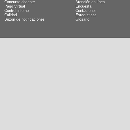
Concurso docente
Atención en línea
Pago Virtual
Encuesta
Control interno
Contáctenos
Calidad
Estadísticas
Buzón de notificaciones
Glosario