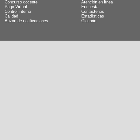
Concurso docente
Atención en línea
Pago Virtual
Encuesta
Control interno
Contáctenos
Calidad
Estadísticas
Buzón de notificaciones
Glosario