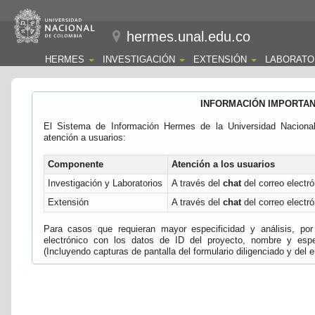
hermes.unal.edu.co
HERMES
INVESTIGACIÓN
EXTENSIÓN
LABORATO
INFORMACIÓN IMPORTA
El Sistema de Información Hermes de la Universidad Naciona
atención a usuarios:
Componente
Atención a los usuarios
Investigación y Laboratorios
A través del
chat
del correo electró
Extensión
A través del
chat
del correo electró
Para casos que requieran mayor especificidad y análisis, por 
electrónico con los datos de ID del proyecto, nombre y espec
(Incluyendo capturas de pantalla del formulario diligenciado y del e