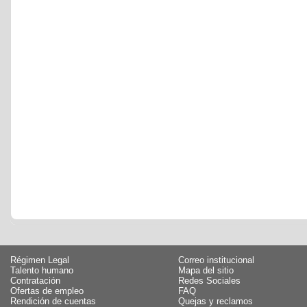
Régimen Legal
Correo institucional
Talento humano
Mapa del sitio
Contratación
Redes Sociales
Ofertas de empleo
FAQ
Rendición de cuentas
Quejas y reclamos