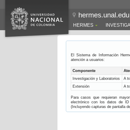
hermes.unal.edu
HERMES
INVESTIG
El Sistema de Información Herm
atención a usuarios:
Componente
Ate
Investigación y Laboratorios
A t
Extensión
A t
Para casos que requieran mayor e
electrónico con los datos de ID
(Incluyendo capturas de pantalla del