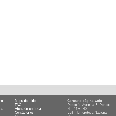
nal
Mapa del sitio
Contacto página web:
FAQ
Dirección Avenida El Dorado
os
Atención en línea
No. 44 A - 40
Contáctenos
Edif. Hemeroteca Nacional