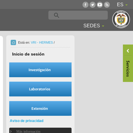
ES
SEDES
Está en:
VRI - HERMES
/
Inicio de sesión
Aviso de privacidad
Más información