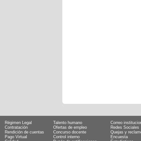
Régimen Legal
Talento humano
Correo institucio
Contratación
Ofertas de empleo
Redes Sociales
Rendición de cuentas
Concurso docente
Quejas y reclam
Pago Virtual
Control interno
Encuesta