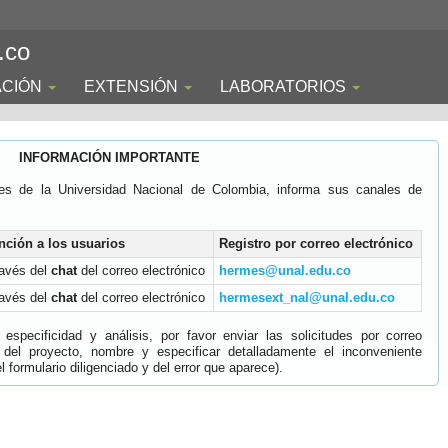
.co
ACIÓN
EXTENSIÓN
LABORATORIOS
INFORMACIÓN IMPORTANTE
es de la Universidad Nacional de Colombia, informa sus canales de
nción a los usuarios
Registro por correo electrónico
ravés del
chat
del correo electrónico
hermes@unal.edu.co
ravés del
chat
del correo electrónico
hermesext_nal@unal.edu.co
specificidad y análisis, por favor enviar las solicitudes por correo
 del proyecto, nombre y especificar detalladamente el inconveniente
 formulario diligenciado y del error que aparece).