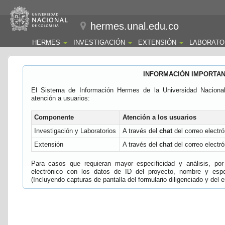
hermes.unal.edu.co
HERMES
INVESTIGACIÓN
EXTENSIÓN
LABORATO
INFORMACIÓN IMPORTA
El Sistema de Información Hermes de la Universidad Naciona
atención a usuarios:
Componente
Atención a los usuarios
Investigación y Laboratorios
A través del
chat
del correo electró
Extensión
A través del
chat
del correo electró
Para casos que requieran mayor especificidad y análisis, por 
electrónico con los datos de ID del proyecto, nombre y espec
(Incluyendo capturas de pantalla del formulario diligenciado y del e