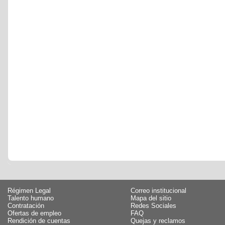
Régimen Legal
Correo institucional
Talento humano
Mapa del sitio
Contratación
Redes Sociales
Ofertas de empleo
FAQ
Rendición de cuentas
Quejas y reclamos