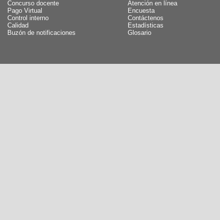
Concurso docente
Atención en línea
Pago Virtual
Encuesta
Control interno
Contáctenos
Calidad
Estadísticas
Buzón de notificaciones
Glosario