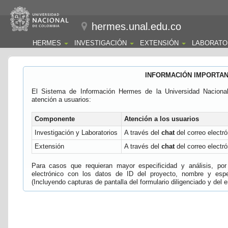
hermes.unal.edu.co
HERMES
INVESTIGACIÓN
EXTENSIÓN
LABORATO
INFORMACIÓN IMPORTA
El Sistema de Información Hermes de la Universidad Naciona
atención a usuarios:
Componente
Atención a los usuarios
Investigación y Laboratorios
A través del
chat
del correo electró
Extensión
A través del
chat
del correo electró
Para casos que requieran mayor especificidad y análisis, por 
electrónico con los datos de ID del proyecto, nombre y espec
(Incluyendo capturas de pantalla del formulario diligenciado y del e