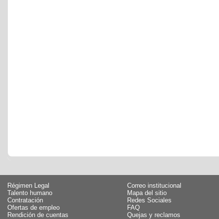
Régimen Legal
Correo institucional
Talento humano
Mapa del sitio
Contratación
Redes Sociales
Ofertas de empleo
FAQ
Rendición de cuentas
Quejas y reclamos