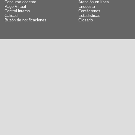
Concurso docente
Atención en línea
Pago Virtual
Encuesta
Control interno
Contáctenos
Calidad
Estadísticas
Buzón de notificaciones
Glosario