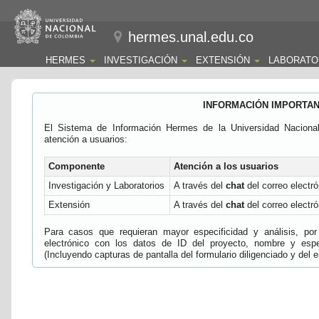
hermes.unal.edu.co
HERMES
INVESTIGACIÓN
EXTENSIÓN
LABORATO
INFORMACIÓN IMPORTA
El Sistema de Información Hermes de la Universidad Naciona
atención a usuarios:
Componente
Atención a los usuarios
Investigación y Laboratorios
A través del
chat
del correo electró
Extensión
A través del
chat
del correo electró
Para casos que requieran mayor especificidad y análisis, por 
electrónico con los datos de ID del proyecto, nombre y espec
(Incluyendo capturas de pantalla del formulario diligenciado y del e