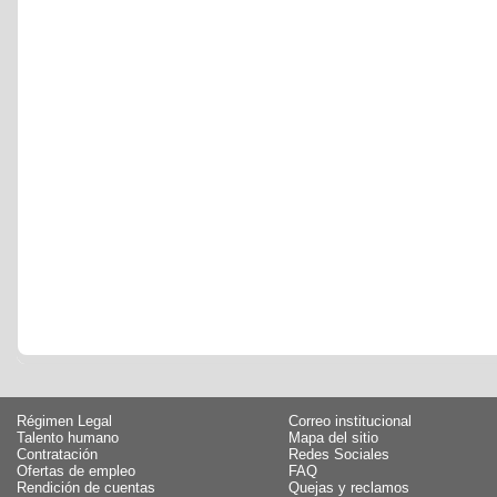
Régimen Legal
Correo institucional
Talento humano
Mapa del sitio
Contratación
Redes Sociales
Ofertas de empleo
FAQ
Rendición de cuentas
Quejas y reclamos