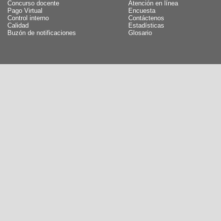
Concurso docente
Atención en línea
Pago Virtual
Encuesta
Control interno
Contáctenos
Calidad
Estadísticas
Buzón de notificaciones
Glosario