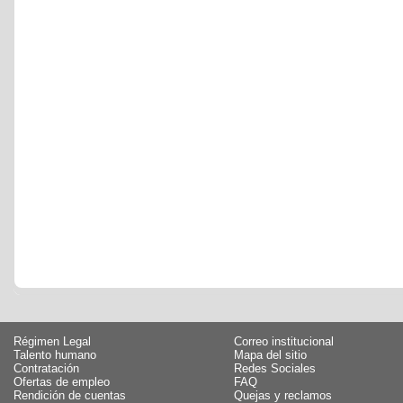
Régimen Legal
Correo institucional
Talento humano
Mapa del sitio
Contratación
Redes Sociales
Ofertas de empleo
FAQ
Rendición de cuentas
Quejas y reclamos