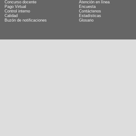
Concurso docente
Atención en línea
Pago Virtual
Encuesta
Control interno
Contáctenos
Calidad
Estadísticas
Buzón de notificaciones
Glosario