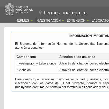
hermes.unal.edu.co
HERMES
INVESTIGACIÓN
EXTENSIÓN
LABORATO
INFORMACIÓN IMPORTA
El Sistema de Información Hermes de la Universidad Naciona
atención a usuarios:
Componente
Atención a los usuarios
Investigación y Laboratorios
A través del
chat
del correo electró
Extensión
A través del
chat
del correo electró
Para casos que requieran mayor especificidad y análisis, por 
electrónico con los datos de ID del proyecto, nombre y espec
(Incluyendo capturas de pantalla del formulario diligenciado y del e