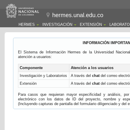
hermes.unal.edu.co
HERMES
INVESTIGACIÓN
EXTENSIÓN
LABORATO
INFORMACIÓN IMPORTA
El Sistema de Información Hermes de la Universidad Naciona
atención a usuarios:
Componente
Atención a los usuarios
Investigación y Laboratorios
A través del
chat
del correo electró
Extensión
A través del
chat
del correo electró
Para casos que requieran mayor especificidad y análisis, por 
electrónico con los datos de ID del proyecto, nombre y espec
(Incluyendo capturas de pantalla del formulario diligenciado y del e