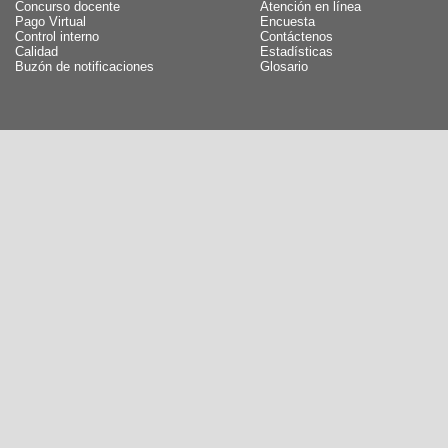
Concurso docente
Atención en línea
Pago Virtual
Encuesta
Control interno
Contáctenos
Calidad
Estadísticas
Buzón de notificaciones
Glosario