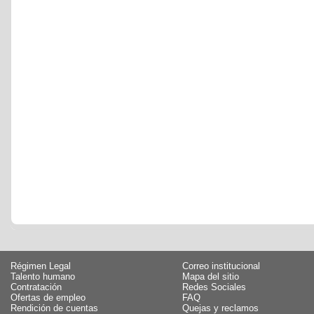
Régimen Legal
Correo institucional
Talento humano
Mapa del sitio
Contratación
Redes Sociales
Ofertas de empleo
FAQ
Rendición de cuentas
Quejas y reclamos