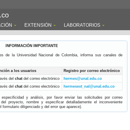
.co
ACIÓN
EXTENSIÓN
LABORATORIOS
INFORMACIÓN IMPORTANTE
es de la Universidad Nacional de Colombia, informa sus canales de
nción a los usuarios
Registro por correo electrónico
ravés del
chat
del correo electrónico
hermes@unal.edu.co
ravés del
chat
del correo electrónico
hermesext_nal@unal.edu.co
specificidad y análisis, por favor enviar las solicitudes por correo
 del proyecto, nombre y especificar detalladamente el inconveniente
 formulario diligenciado y del error que aparece).