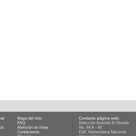
nal
Mapa del sitio
Contacto página web:
FAQ
Dirección Avenida El Dorado
os
Atención en línea
No. 44 A - 40
Contáctenos
Edif. Hemeroteca Nacional