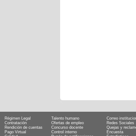
Régimen Legal
Talento humano
Correo institucio
Contratación
Ofertas de empleo
Redes Sociales
Rendición de cuentas
Concurso docente
Quejas y reclam
Pago Virtual
Control interno
Encuesta