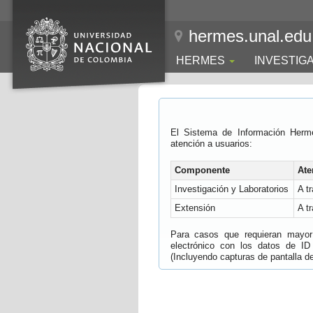
hermes.unal.edu
HERMES
INVESTIG
El Sistema de Información Herm
atención a usuarios:
Componente
Ate
Investigación y Laboratorios
A t
Extensión
A t
Para casos que requieran mayor e
electrónico con los datos de ID
(Incluyendo capturas de pantalla del