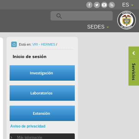
ES
SEDES
Está en:
VRI - HERMES
/
Inicio de sesión
Aviso de privacidad
Más información