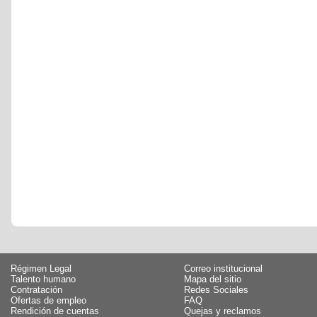
Régimen Legal
Correo institucional
Talento humano
Mapa del sitio
Contratación
Redes Sociales
Ofertas de empleo
FAQ
Rendición de cuentas
Quejas y reclamos