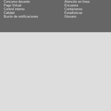
Concurso docente
Atención en línea
Pago Virtual
Encuesta
Control interno
Contáctenos
Calidad
Estadísticas
Buzón de notificaciones
Glosario