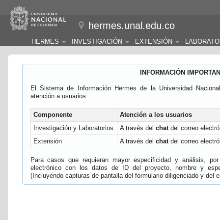
hermes.unal.edu.co
HERMES
INVESTIGACIÓN
EXTENSIÓN
LABORATO
INFORMACIÓN IMPORTA
El Sistema de Información Hermes de la Universidad Naciona
atención a usuarios:
Componente
Atención a los usuarios
Investigación y Laboratorios
A través del
chat
del correo electró
Extensión
A través del
chat
del correo electró
Para casos que requieran mayor especificidad y análisis, por 
electrónico con los datos de ID del proyecto, nombre y espec
(Incluyendo capturas de pantalla del formulario diligenciado y del e