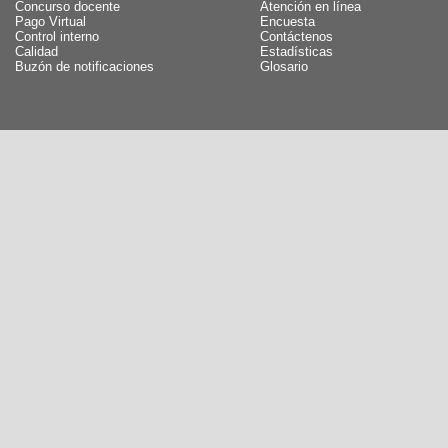
Concurso docente
Atención en línea
Pago Virtual
Encuesta
Control interno
Contáctenos
Calidad
Estadísticas
Buzón de notificaciones
Glosario