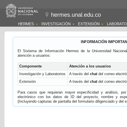
hermes.unal.edu.co
HERMES
INVESTIGACIÓN
EXTENSIÓN
LABORATO
INFORMACIÓN IMPORTA
El Sistema de Información Hermes de la Universidad Naciona
atención a usuarios:
Componente
Atención a los usuarios
Investigación y Laboratorios
A través del
chat
del correo electró
Extensión
A través del
chat
del correo electró
Para casos que requieran mayor especificidad y análisis, por 
electrónico con los datos de ID del proyecto, nombre y espec
(Incluyendo capturas de pantalla del formulario diligenciado y del e