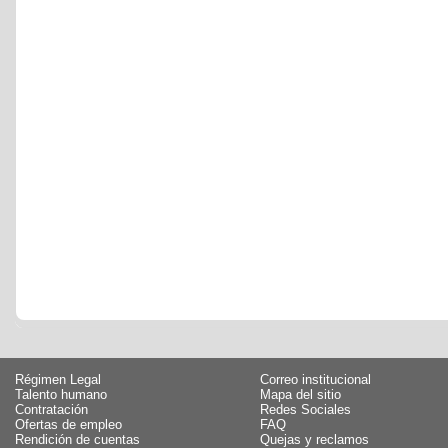
Régimen Legal
Correo institucional
Talento humano
Mapa del sitio
Contratación
Redes Sociales
Ofertas de empleo
FAQ
Rendición de cuentas
Quejas y reclamos