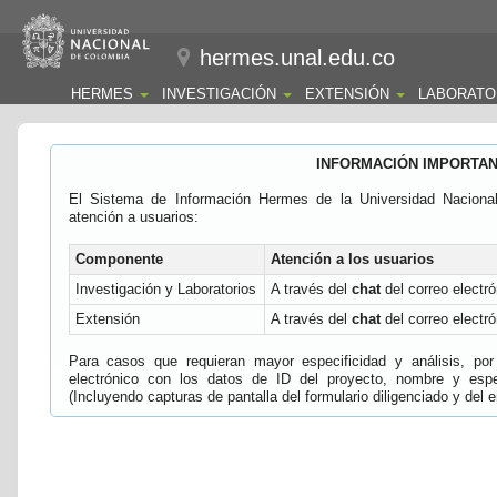
hermes.unal.edu.co
HERMES
INVESTIGACIÓN
EXTENSIÓN
LABORATO
INFORMACIÓN IMPORTA
El Sistema de Información Hermes de la Universidad Naciona
atención a usuarios:
Componente
Atención a los usuarios
Investigación y Laboratorios
A través del
chat
del correo electró
Extensión
A través del
chat
del correo electró
Para casos que requieran mayor especificidad y análisis, por 
electrónico con los datos de ID del proyecto, nombre y espec
(Incluyendo capturas de pantalla del formulario diligenciado y del e