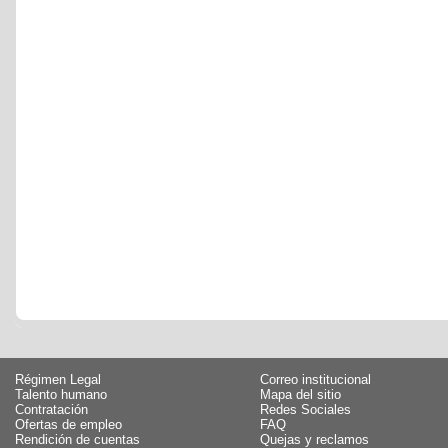
Régimen Legal
Correo institucional
Talento humano
Mapa del sitio
Contratación
Redes Sociales
Ofertas de empleo
FAQ
Rendición de cuentas
Quejas y reclamos