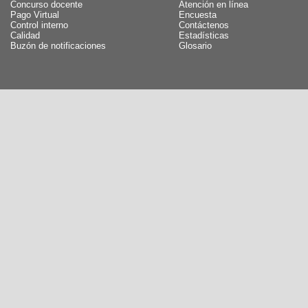
Concurso docente
Atención en línea
Pago Virtual
Encuesta
Control interno
Contáctenos
Calidad
Estadísticas
Buzón de notificaciones
Glosario