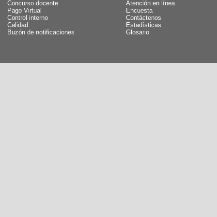
Concurso docente
Atención en línea
Pago Virtual
Encuesta
Control interno
Contáctenos
Calidad
Estadísticas
Buzón de notificaciones
Glosario