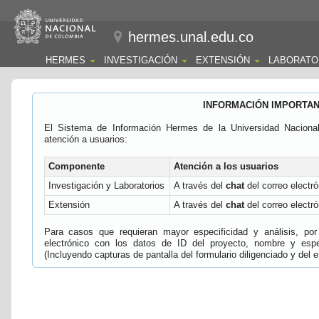
hermes.unal.edu.co
HERMES
INVESTIGACIÓN
EXTENSIÓN
LABORATO
INFORMACIÓN IMPORTA
El Sistema de Información Hermes de la Universidad Naciona
atención a usuarios:
Componente
Atención a los usuarios
Investigación y Laboratorios
A través del
chat
del correo electró
Extensión
A través del
chat
del correo electró
Para casos que requieran mayor especificidad y análisis, por 
electrónico con los datos de ID del proyecto, nombre y espec
(Incluyendo capturas de pantalla del formulario diligenciado y del e