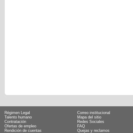
Régimen Legal
Correo institucional
Talento humano
Mapa del sitio
Contratación
Redes Sociales
Ofertas de empleo
FAQ
Rendición de cuentas
Quejas y reclamos