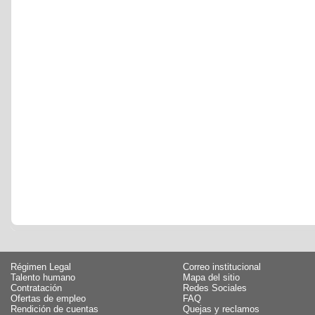
Régimen Legal
Correo institucional
Talento humano
Mapa del sitio
Contratación
Redes Sociales
Ofertas de empleo
FAQ
Rendición de cuentas
Quejas y reclamos