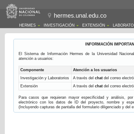
hermes.unal.edu.co
HERMES
INVESTIGACIÓN
EXTENSIÓN
LABORATO
INFORMACIÓN IMPORTA
El Sistema de Información Hermes de la Universidad Naciona
atención a usuarios:
Componente
Atención a los usuarios
Investigación y Laboratorios
A través del
chat
del correo electró
Extensión
A través del
chat
del correo electró
Para casos que requieran mayor especificidad y análisis, por 
electrónico con los datos de ID del proyecto, nombre y espec
(Incluyendo capturas de pantalla del formulario diligenciado y del e