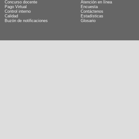
Concurso docente
Atención en línea
Pago Virtual
Encuesta
Control interno
Contáctenos
Calidad
Estadísticas
Buzón de notificaciones
Glosario