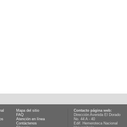
nal
Mapa del sitio
Contacto página web:
FAQ
Dirección Avenida El Dorado
os
Atención en línea
No. 44 A - 40
Contáctenos
Edif. Hemeroteca Nacional