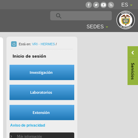
ES
SEDES
Está en:
VRI - HERMES
/
Inicio de sesión
Aviso de privacidad
Más información