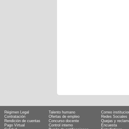
Régimen Legal
Talento humano
Correo institucio
Contratación
Ofertas de empleo
Redes Sociales
Rendición de cuentas
Concurso docente
Quejas y reclam
Pago Virtual
Control interno
Encuesta