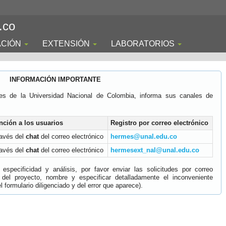
.co
ACIÓN
EXTENSIÓN
LABORATORIOS
INFORMACIÓN IMPORTANTE
es de la Universidad Nacional de Colombia, informa sus canales de
nción a los usuarios
Registro por correo electrónico
ravés del
chat
del correo electrónico
hermes@unal.edu.co
ravés del
chat
del correo electrónico
hermesext_nal@unal.edu.co
specificidad y análisis, por favor enviar las solicitudes por correo
 del proyecto, nombre y especificar detalladamente el inconveniente
 formulario diligenciado y del error que aparece).