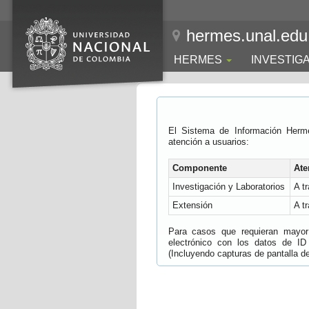
hermes.unal.edu
HERMES
INVESTIG
El Sistema de Información Herm
atención a usuarios:
Componente
Ate
Investigación y Laboratorios
A t
Extensión
A t
Para casos que requieran mayor e
electrónico con los datos de ID
(Incluyendo capturas de pantalla del