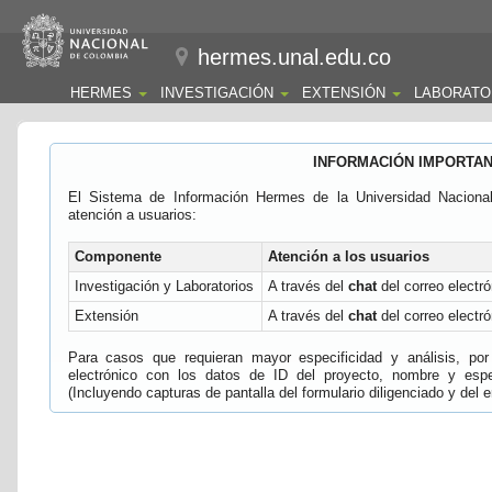
hermes.unal.edu.co
HERMES
INVESTIGACIÓN
EXTENSIÓN
LABORATO
INFORMACIÓN IMPORTA
El Sistema de Información Hermes de la Universidad Naciona
atención a usuarios:
Componente
Atención a los usuarios
Investigación y Laboratorios
A través del
chat
del correo electró
Extensión
A través del
chat
del correo electró
Para casos que requieran mayor especificidad y análisis, por 
electrónico con los datos de ID del proyecto, nombre y espec
(Incluyendo capturas de pantalla del formulario diligenciado y del e