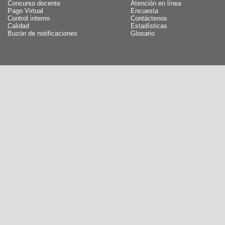
Concurso docente
Atención en línea
Pago Virtual
Encuesta
Control interno
Contáctenos
Calidad
Estadísticas
Buzón de notificaciones
Glosario