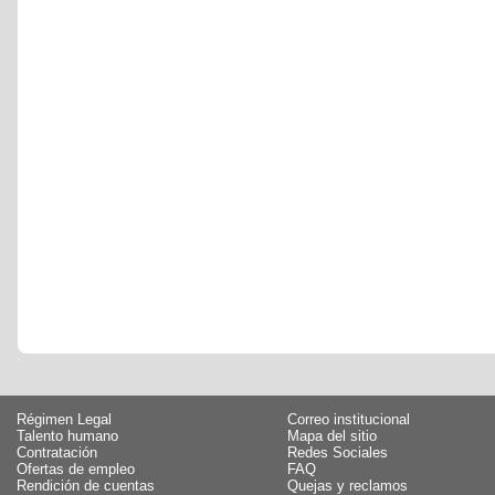
Régimen Legal
Correo institucional
Talento humano
Mapa del sitio
Contratación
Redes Sociales
Ofertas de empleo
FAQ
Rendición de cuentas
Quejas y reclamos