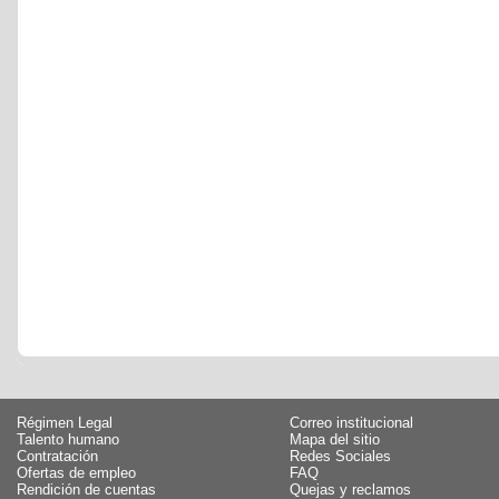
Régimen Legal
Correo institucional
Talento humano
Mapa del sitio
Contratación
Redes Sociales
Ofertas de empleo
FAQ
Rendición de cuentas
Quejas y reclamos