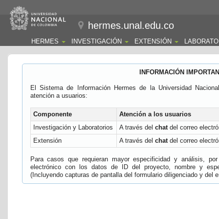
hermes.unal.edu.co
HERMES
INVESTIGACIÓN
EXTENSIÓN
LABORATO
INFORMACIÓN IMPORTA
El Sistema de Información Hermes de la Universidad Naciona
atención a usuarios:
Componente
Atención a los usuarios
Investigación y Laboratorios
A través del
chat
del correo electró
Extensión
A través del
chat
del correo electró
Para casos que requieran mayor especificidad y análisis, por 
electrónico con los datos de ID del proyecto, nombre y espec
(Incluyendo capturas de pantalla del formulario diligenciado y del e