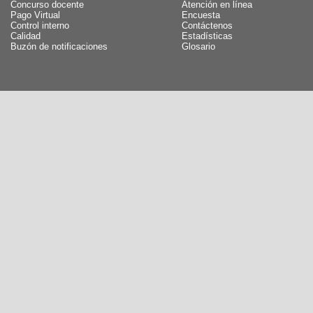
Concurso docente
Atención en línea
Pago Virtual
Encuesta
Control interno
Contáctenos
Calidad
Estadísticas
Buzón de notificaciones
Glosario