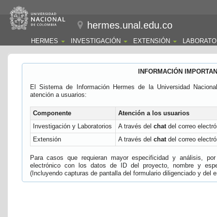
hermes.unal.edu.co
HERMES
INVESTIGACIÓN
EXTENSIÓN
LABORATO
INFORMACIÓN IMPORTA
El Sistema de Información Hermes de la Universidad Naciona
atención a usuarios:
Componente
Atención a los usuarios
Investigación y Laboratorios
A través del
chat
del correo electró
Extensión
A través del
chat
del correo electró
Para casos que requieran mayor especificidad y análisis, por 
electrónico con los datos de ID del proyecto, nombre y espec
(Incluyendo capturas de pantalla del formulario diligenciado y del e