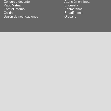
Concurso docente
Atención en línea
Pago Virtual
Encuesta
Control interno
Contáctenos
Calidad
Estadísticas
Buzón de notificaciones
Glosario