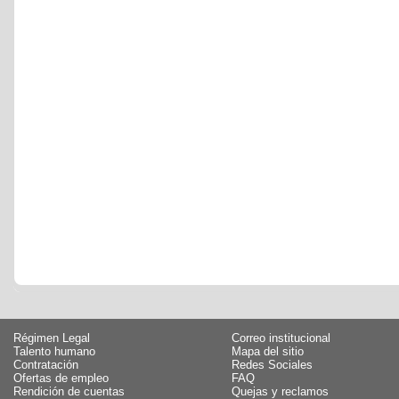
Régimen Legal
Correo institucional
Talento humano
Mapa del sitio
Contratación
Redes Sociales
Ofertas de empleo
FAQ
Rendición de cuentas
Quejas y reclamos