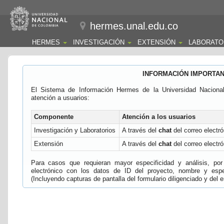
hermes.unal.edu.co
HERMES
INVESTIGACIÓN
EXTENSIÓN
LABORATO
INFORMACIÓN IMPORTA
El Sistema de Información Hermes de la Universidad Naciona
atención a usuarios:
Componente
Atención a los usuarios
Investigación y Laboratorios
A través del
chat
del correo electró
Extensión
A través del
chat
del correo electró
Para casos que requieran mayor especificidad y análisis, por 
electrónico con los datos de ID del proyecto, nombre y espec
(Incluyendo capturas de pantalla del formulario diligenciado y del e