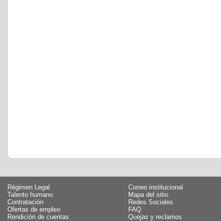
Régimen Legal
Correo institucional
Talento humano
Mapa del sitio
Contratación
Redes Sociales
Ofertas de empleo
FAQ
Rendición de cuentas
Quejas y reclamos