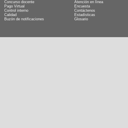
Concurso docente
Atención en línea
Pago Virtual
Encuesta
Control interno
Contáctenos
Calidad
Estadísticas
Buzón de notificaciones
Glosario