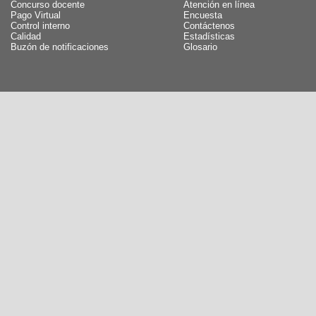
Concurso docente
Atención en línea
Pago Virtual
Encuesta
Control interno
Contáctenos
Calidad
Estadísticas
Buzón de notificaciones
Glosario