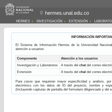
hermes.unal.edu.co
HERMES
INVESTIGACIÓN
EXTENSIÓN
LABORATO
INFORMACIÓN IMPORTA
El Sistema de Información Hermes de la Universidad Naciona
atención a usuarios:
Componente
Atención a los usuarios
Investigación y Laboratorios
A través del
chat
del correo electró
Extensión
A través del
chat
del correo electró
Para casos que requieran mayor especificidad y análisis, por 
electrónico con los datos de ID del proyecto, nombre y espec
(Incluyendo capturas de pantalla del formulario diligenciado y del e