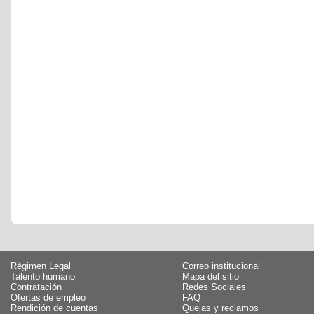
Régimen Legal
Correo institucional
Talento humano
Mapa del sitio
Contratación
Redes Sociales
Ofertas de empleo
FAQ
Rendición de cuentas
Quejas y reclamos