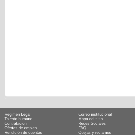
Régimen Legal
Correo institucional
Talento humano
Mapa del sitio
Contratación
Redes Sociales
Ofertas de empleo
FAQ
Rendición de cuentas
Quejas y reclamos