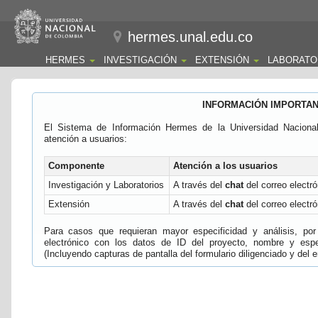
hermes.unal.edu.co
HERMES
INVESTIGACIÓN
EXTENSIÓN
LABORATO
INFORMACIÓN IMPORTA
El Sistema de Información Hermes de la Universidad Naciona
atención a usuarios:
Componente
Atención a los usuarios
Investigación y Laboratorios
A través del
chat
del correo electró
Extensión
A través del
chat
del correo electró
Para casos que requieran mayor especificidad y análisis, por 
electrónico con los datos de ID del proyecto, nombre y espec
(Incluyendo capturas de pantalla del formulario diligenciado y del e