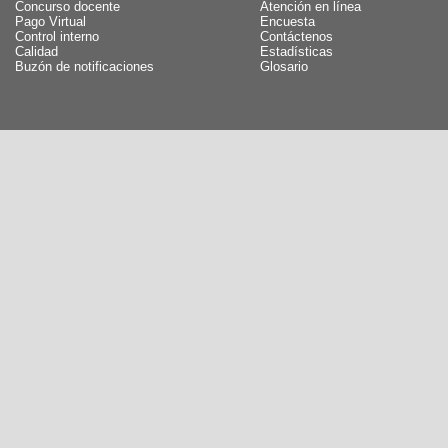
Concurso docente
Atención en línea
Pago Virtual
Encuesta
Control interno
Contáctenos
Calidad
Estadísticas
Buzón de notificaciones
Glosario