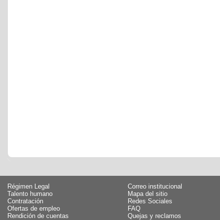
Régimen Legal
Correo institucional
Talento humano
Mapa del sitio
Contratación
Redes Sociales
Ofertas de empleo
FAQ
Rendición de cuentas
Quejas y reclamos