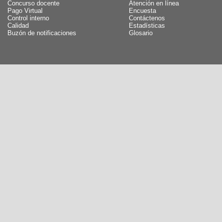
Concurso docente
Atención en línea
Pago Virtual
Encuesta
Control interno
Contáctenos
Calidad
Estadísticas
Buzón de notificaciones
Glosario