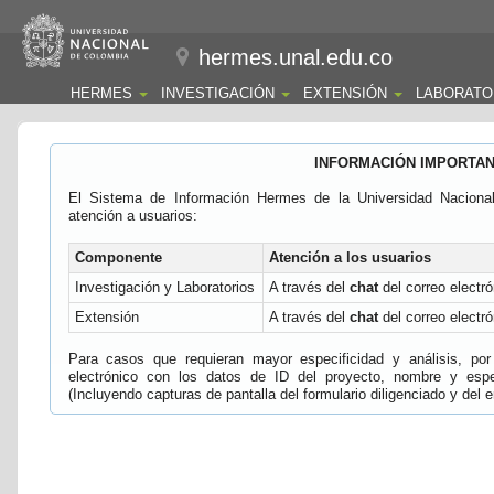
hermes.unal.edu.co
HERMES
INVESTIGACIÓN
EXTENSIÓN
LABORATO
INFORMACIÓN IMPORTA
El Sistema de Información Hermes de la Universidad Naciona
atención a usuarios:
Componente
Atención a los usuarios
Investigación y Laboratorios
A través del
chat
del correo electró
Extensión
A través del
chat
del correo electró
Para casos que requieran mayor especificidad y análisis, por 
electrónico con los datos de ID del proyecto, nombre y espec
(Incluyendo capturas de pantalla del formulario diligenciado y del e