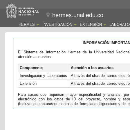
hermes.unal.edu.co
HERMES
INVESTIGACIÓN
EXTENSIÓN
LABORATO
INFORMACIÓN IMPORTA
El Sistema de Información Hermes de la Universidad Naciona
atención a usuarios:
Componente
Atención a los usuarios
Investigación y Laboratorios
A través del
chat
del correo electró
Extensión
A través del
chat
del correo electró
Para casos que requieran mayor especificidad y análisis, por 
electrónico con los datos de ID del proyecto, nombre y espec
(Incluyendo capturas de pantalla del formulario diligenciado y del e