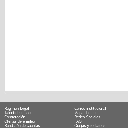
Régimen Legal
Correo institucional
Talento humano
Mapa del sitio
Contratación
Redes Sociales
Ofertas de empleo
FAQ
Rendición de cuentas
Quejas y reclamos