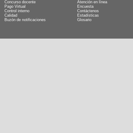
Concurso docente
Atención en línea
Pago Virtual
Encuesta
Control interno
Contáctenos
Calidad
Estadísticas
Buzón de notificaciones
Glosario