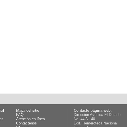
nal
Mapa del sitio
Contacto página web:
FAQ
Dirección Avenida El Dorado
os
Atención en línea
No. 44 A - 40
Contáctenos
Edif. Hemeroteca Nacional