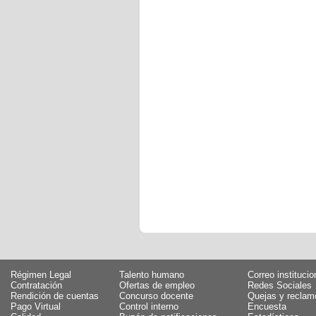
Régimen Legal
Talento humano
Correo institucio
Contratación
Ofertas de empleo
Redes Sociales
Rendición de cuentas
Concurso docente
Quejas y reclam
Pago Virtual
Control interno
Encuesta