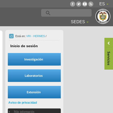
ES
SEDES
Está en:
VRI - HERMES
/
Inicio de sesión
Aviso de privacidad
Más información