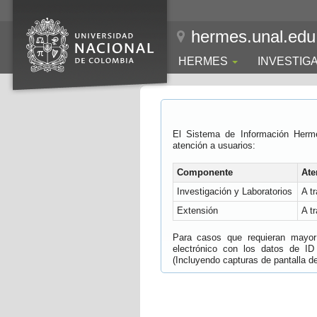
hermes.unal.edu
HERMES
INVESTIG
El Sistema de Información Herm
atención a usuarios:
Componente
Ate
Investigación y Laboratorios
A t
Extensión
A t
Para casos que requieran mayor e
electrónico con los datos de ID
(Incluyendo capturas de pantalla del