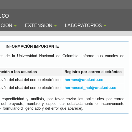
.co
ACIÓN
EXTENSIÓN
LABORATORIOS
INFORMACIÓN IMPORTANTE
es de la Universidad Nacional de Colombia, informa sus canales de
nción a los usuarios
Registro por correo electrónico
ravés del
chat
del correo electrónico
hermes@unal.edu.co
ravés del
chat
del correo electrónico
hermesext_nal@unal.edu.co
specificidad y análisis, por favor enviar las solicitudes por correo
 del proyecto, nombre y especificar detalladamente el inconveniente
 formulario diligenciado y del error que aparece).