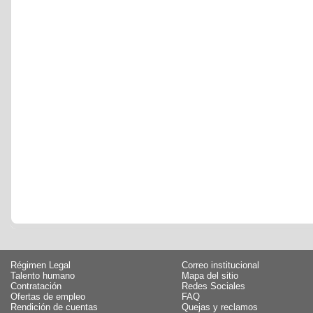
Régimen Legal
Correo institucional
Talento humano
Mapa del sitio
Contratación
Redes Sociales
Ofertas de empleo
FAQ
Rendición de cuentas
Quejas y reclamos