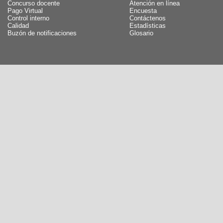
Concurso docente
Atención en línea
Pago Virtual
Encuesta
Control interno
Contáctenos
Calidad
Estadísticas
Buzón de notificaciones
Glosario