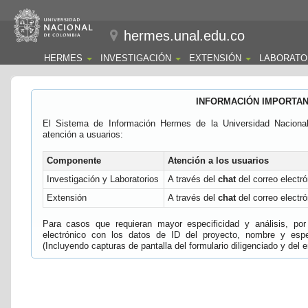
hermes.unal.edu.co
HERMES
INVESTIGACIÓN
EXTENSIÓN
LABORATO
INFORMACIÓN IMPORTA
El Sistema de Información Hermes de la Universidad Naciona
atención a usuarios:
Componente
Atención a los usuarios
Investigación y Laboratorios
A través del
chat
del correo electró
Extensión
A través del
chat
del correo electró
Para casos que requieran mayor especificidad y análisis, por 
electrónico con los datos de ID del proyecto, nombre y espec
(Incluyendo capturas de pantalla del formulario diligenciado y del e