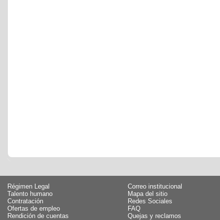
Régimen Legal
Correo institucional
Talento humano
Mapa del sitio
Contratación
Redes Sociales
Ofertas de empleo
FAQ
Rendición de cuentas
Quejas y reclamos