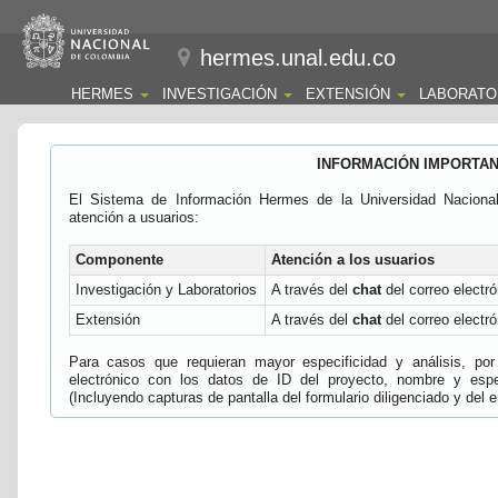
hermes.unal.edu.co
HERMES
INVESTIGACIÓN
EXTENSIÓN
LABORATO
INFORMACIÓN IMPORTA
El Sistema de Información Hermes de la Universidad Naciona
atención a usuarios:
Componente
Atención a los usuarios
Investigación y Laboratorios
A través del
chat
del correo electró
Extensión
A través del
chat
del correo electró
Para casos que requieran mayor especificidad y análisis, por 
electrónico con los datos de ID del proyecto, nombre y espec
(Incluyendo capturas de pantalla del formulario diligenciado y del e