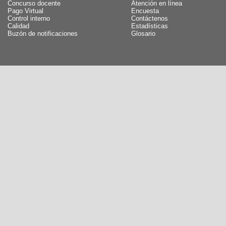
Concurso docente
Atención en línea
Pago Virtual
Encuesta
Control interno
Contáctenos
Calidad
Estadísticas
Buzón de notificaciones
Glosario