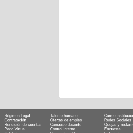
Régimen Legal
Talento humano
Correo institucio
Contratación
Ofertas de empleo
Redes Sociales
Rendición de cuentas
Concurso docente
Quejas y reclam
Pago Virtual
Control interno
Encuesta