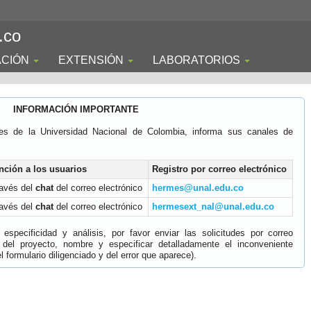
.co
ACIÓN
EXTENSIÓN
LABORATORIOS
INFORMACIÓN IMPORTANTE
es de la Universidad Nacional de Colombia, informa sus canales de
nción a los usuarios
Registro por correo electrónico
ravés del
chat
del correo electrónico
hermes@unal.edu.co
ravés del
chat
del correo electrónico
hermesext_nal@unal.edu.co
specificidad y análisis, por favor enviar las solicitudes por correo
 del proyecto, nombre y especificar detalladamente el inconveniente
 formulario diligenciado y del error que aparece).