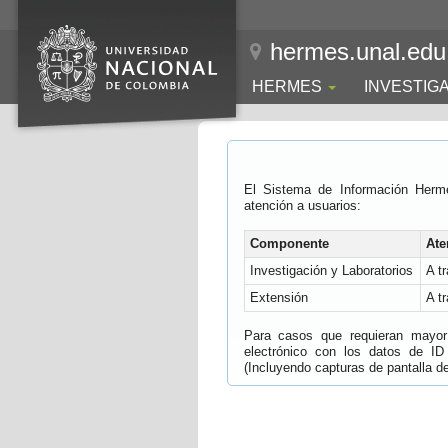
hermes.unal.edu
HERMES
INVESTIG
El Sistema de Información Herm
atención a usuarios:
Componente
Ate
Investigación y Laboratorios
A t
Extensión
A t
Para casos que requieran mayor e
electrónico con los datos de ID
(Incluyendo capturas de pantalla del