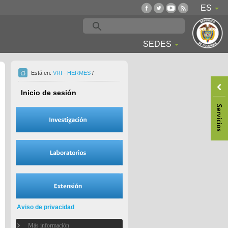
ES
SEDES
Está en:
VRI - HERMES
/
Inicio de sesión
Aviso de privacidad
Más información