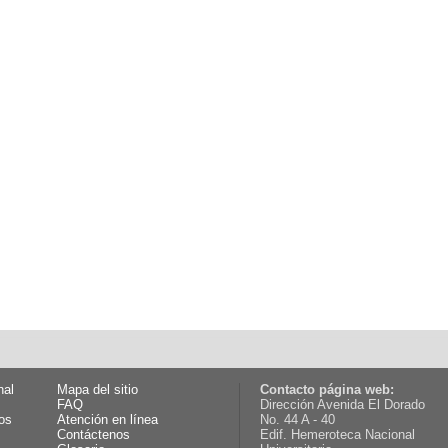
nal
Mapa del sitio
Contacto página web:
FAQ
Dirección Avenida El Dorado
os
Atención en línea
No. 44 A - 40
Contáctenos
Edif. Hemeroteca Nacional