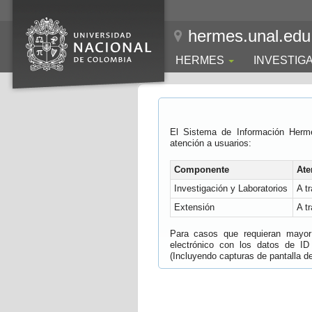
hermes.unal.edu
HERMES
INVESTIG
El Sistema de Información Herm
atención a usuarios:
Componente
Ate
Investigación y Laboratorios
A t
Extensión
A t
Para casos que requieran mayor e
electrónico con los datos de ID
(Incluyendo capturas de pantalla del