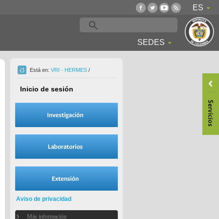
ES
SEDES
Está en:
VRI - HERMES
/
Inicio de sesión
Aviso de privacidad
Más información