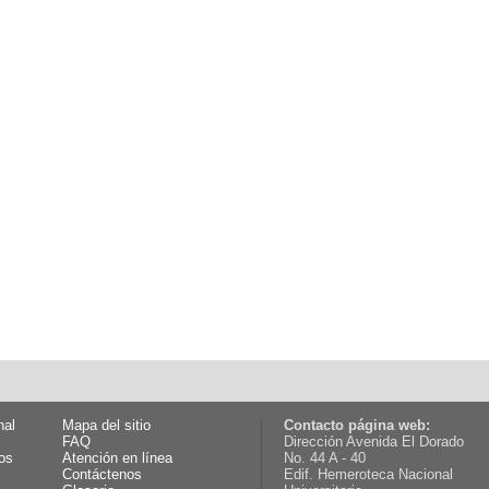
nal
Mapa del sitio
Contacto página web:
FAQ
Dirección Avenida El Dorado
os
Atención en línea
No. 44 A - 40
Contáctenos
Edif. Hemeroteca Nacional