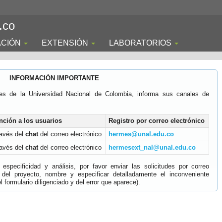
.co
ACIÓN
EXTENSIÓN
LABORATORIOS
INFORMACIÓN IMPORTANTE
es de la Universidad Nacional de Colombia, informa sus canales de
nción a los usuarios
Registro por correo electrónico
ravés del
chat
del correo electrónico
hermes@unal.edu.co
ravés del
chat
del correo electrónico
hermesext_nal@unal.edu.co
specificidad y análisis, por favor enviar las solicitudes por correo
 del proyecto, nombre y especificar detalladamente el inconveniente
 formulario diligenciado y del error que aparece).