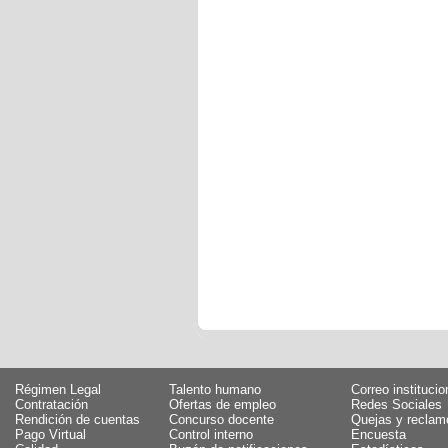
Régimen Legal
Talento humano
Correo institucio
Contratación
Ofertas de empleo
Redes Sociales
Rendición de cuentas
Concurso docente
Quejas y reclam
Pago Virtual
Control interno
Encuesta