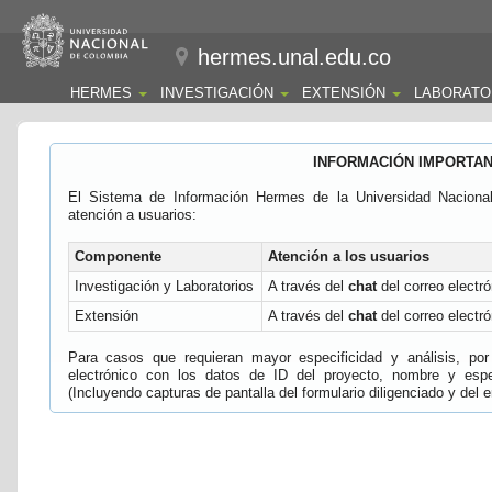
hermes.unal.edu.co
HERMES
INVESTIGACIÓN
EXTENSIÓN
LABORATO
INFORMACIÓN IMPORTA
El Sistema de Información Hermes de la Universidad Naciona
atención a usuarios:
Componente
Atención a los usuarios
Investigación y Laboratorios
A través del
chat
del correo electró
Extensión
A través del
chat
del correo electró
Para casos que requieran mayor especificidad y análisis, por 
electrónico con los datos de ID del proyecto, nombre y espec
(Incluyendo capturas de pantalla del formulario diligenciado y del e