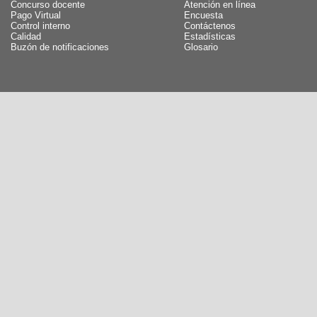
Concurso docente
Atención en línea
Pago Virtual
Encuesta
Control interno
Contáctenos
Calidad
Estadísticas
Buzón de notificaciones
Glosario