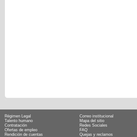
Régimen Legal
Correo institucional
Talento humano
Mapa del sitio
Contratación
Redes Sociales
Ofertas de empleo
FAQ
Rendición de cuentas
Quejas y reclamos