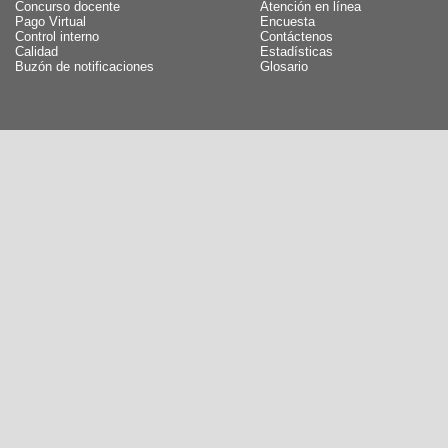
Concurso docente
Atención en línea
Pago Virtual
Encuesta
Control interno
Contáctenos
Calidad
Estadísticas
Buzón de notificaciones
Glosario