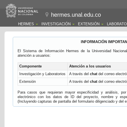
hermes.unal.edu.co
HERMES
INVESTIGACIÓN
EXTENSIÓN
LABORATO
INFORMACIÓN IMPORTA
El Sistema de Información Hermes de la Universidad Naciona
atención a usuarios:
Componente
Atención a los usuarios
Investigación y Laboratorios
A través del
chat
del correo electró
Extensión
A través del
chat
del correo electró
Para casos que requieran mayor especificidad y análisis, por 
electrónico con los datos de ID del proyecto, nombre y espec
(Incluyendo capturas de pantalla del formulario diligenciado y del e