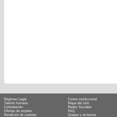
Régimen Legal
Correo institucional
Talento humano
Mapa del sitio
Contratación
Redes Sociales
Ofertas de empleo
FAQ
Rendición de cuentas
Quejas y reclamos