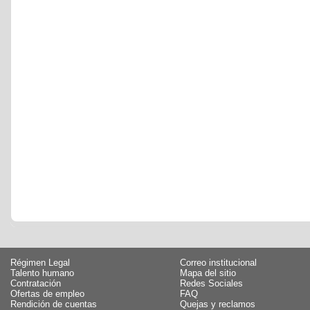
Régimen Legal
Correo institucional
Talento humano
Mapa del sitio
Contratación
Redes Sociales
Ofertas de empleo
FAQ
Rendición de cuentas
Quejas y reclamos