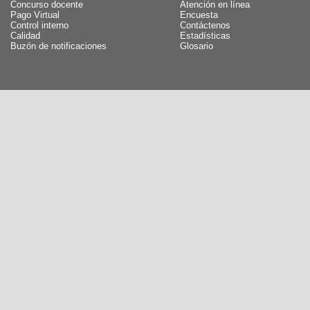
Concurso docente
Atención en línea
Pago Virtual
Encuesta
Control interno
Contáctenos
Calidad
Estadísticas
Buzón de notificaciones
Glosario