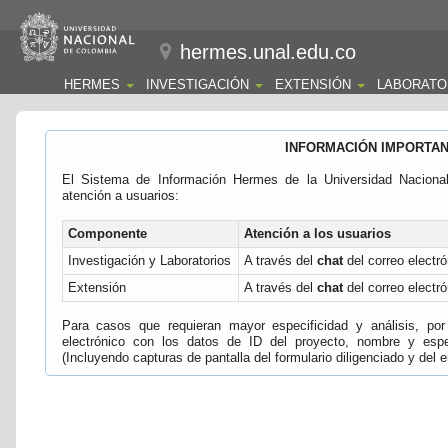
hermes.unal.edu.co
HERMES
INVESTIGACIÓN
EXTENSIÓN
LABORATO
INFORMACIÓN IMPORTA
El Sistema de Información Hermes de la Universidad Naciona
atención a usuarios:
Componente
Atención a los usuarios
Investigación y Laboratorios
A través del
chat
del correo electró
Extensión
A través del
chat
del correo electró
Para casos que requieran mayor especificidad y análisis, por 
electrónico con los datos de ID del proyecto, nombre y espec
(Incluyendo capturas de pantalla del formulario diligenciado y del e