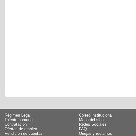
Régimen Legal
Correo institucional
Talento humano
Mapa del sitio
Contratación
Redes Sociales
Ofertas de empleo
FAQ
Rendición de cuentas
Quejas y reclamos