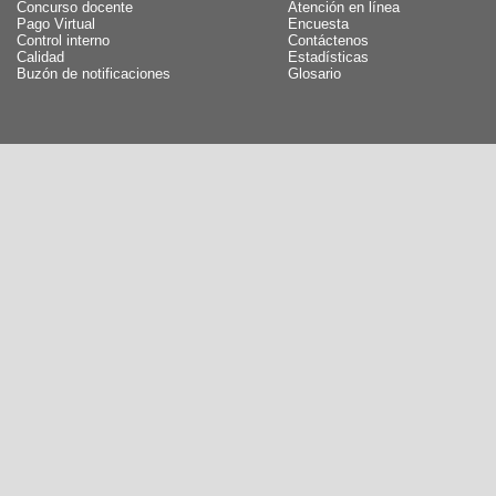
Concurso docente
Atención en línea
Pago Virtual
Encuesta
Control interno
Contáctenos
Calidad
Estadísticas
Buzón de notificaciones
Glosario