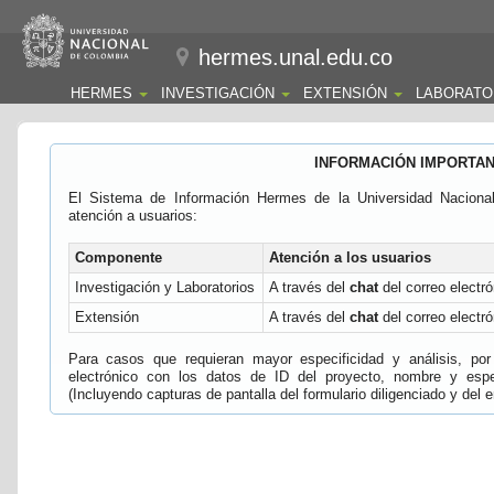
hermes.unal.edu.co
HERMES
INVESTIGACIÓN
EXTENSIÓN
LABORATO
INFORMACIÓN IMPORTA
El Sistema de Información Hermes de la Universidad Naciona
atención a usuarios:
Componente
Atención a los usuarios
Investigación y Laboratorios
A través del
chat
del correo electró
Extensión
A través del
chat
del correo electró
Para casos que requieran mayor especificidad y análisis, por 
electrónico con los datos de ID del proyecto, nombre y espec
(Incluyendo capturas de pantalla del formulario diligenciado y del e