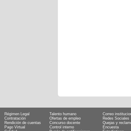
Régimen Legal
Talento humano
Correo institucio
Contratación
Ofertas de empleo
Redes Sociales
Rendición de cuentas
Concurso docente
Quejas y reclam
Pago Virtual
Control interno
Encuesta