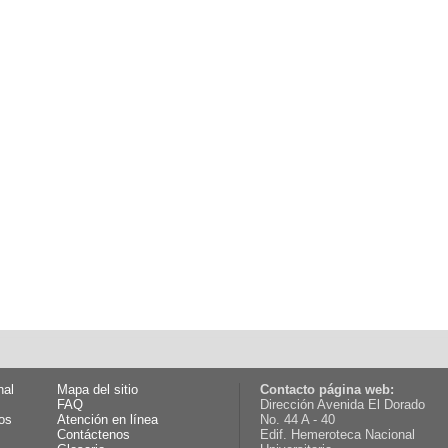
nal
Mapa del sitio
Contacto página web:
FAQ
Dirección Avenida El Dorado
os
Atención en línea
No. 44 A - 40
Contáctenos
Edif. Hemeroteca Nacional