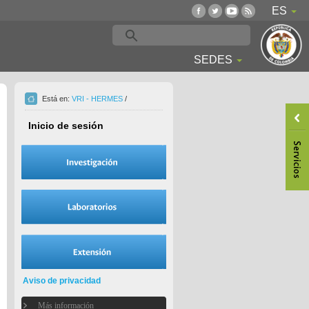
ES
SEDES
Está en:
VRI - HERMES
/
Inicio de sesión
Aviso de privacidad
Más información