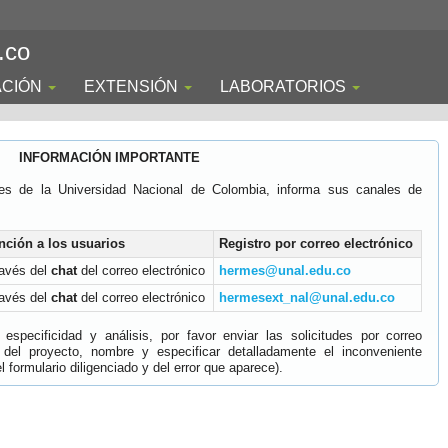
.co
ACIÓN
EXTENSIÓN
LABORATORIOS
INFORMACIÓN IMPORTANTE
es de la Universidad Nacional de Colombia, informa sus canales de
nción a los usuarios
Registro por correo electrónico
ravés del
chat
del correo electrónico
hermes@unal.edu.co
ravés del
chat
del correo electrónico
hermesext_nal@unal.edu.co
specificidad y análisis, por favor enviar las solicitudes por correo
 del proyecto, nombre y especificar detalladamente el inconveniente
 formulario diligenciado y del error que aparece).