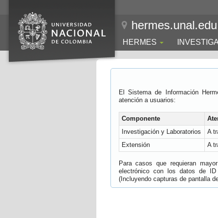
hermes.unal.edu
HERMES
INVESTIG
El Sistema de Información Herm
atención a usuarios:
Componente
Ate
Investigación y Laboratorios
A t
Extensión
A t
Para casos que requieran mayor e
electrónico con los datos de ID
(Incluyendo capturas de pantalla del