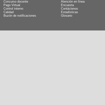
Concurso docente
Atención en línea
Pago Virtual
Encuesta
Control interno
Contáctenos
Calidad
Estadísticas
Buzón de notificaciones
Glosario