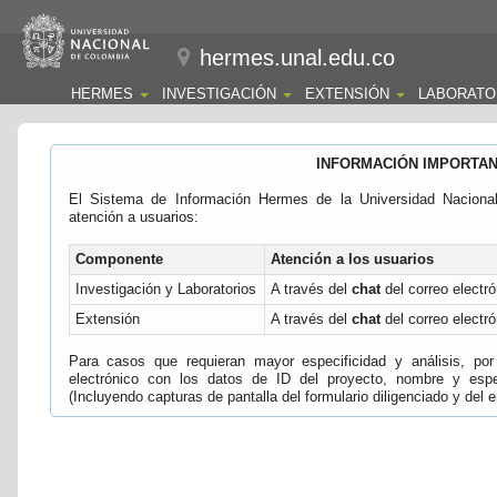
hermes.unal.edu.co
HERMES
INVESTIGACIÓN
EXTENSIÓN
LABORATO
INFORMACIÓN IMPORTA
El Sistema de Información Hermes de la Universidad Naciona
atención a usuarios:
Componente
Atención a los usuarios
Investigación y Laboratorios
A través del
chat
del correo electró
Extensión
A través del
chat
del correo electró
Para casos que requieran mayor especificidad y análisis, por 
electrónico con los datos de ID del proyecto, nombre y espec
(Incluyendo capturas de pantalla del formulario diligenciado y del e