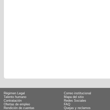
Régimen Legal
Correo institucional
Talento humano
Mapa del sitio
Contratación
Redes Sociales
Ofertas de empleo
FAQ
Rendición de cuentas
Quejas y reclamos