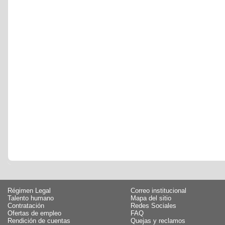
Régimen Legal
Correo institucional
Talento humano
Mapa del sitio
Contratación
Redes Sociales
Ofertas de empleo
FAQ
Rendición de cuentas
Quejas y reclamos