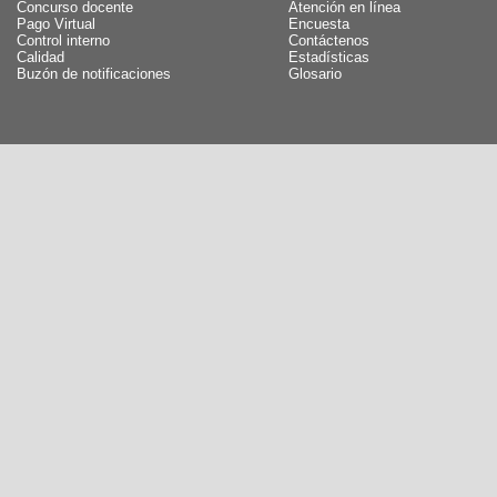
Concurso docente
Atención en línea
Pago Virtual
Encuesta
Control interno
Contáctenos
Calidad
Estadísticas
Buzón de notificaciones
Glosario