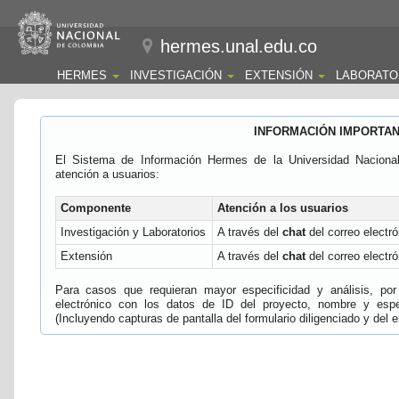
hermes.unal.edu.co
HERMES
INVESTIGACIÓN
EXTENSIÓN
LABORATO
INFORMACIÓN IMPORTA
El Sistema de Información Hermes de la Universidad Naciona
atención a usuarios:
Componente
Atención a los usuarios
Investigación y Laboratorios
A través del
chat
del correo electró
Extensión
A través del
chat
del correo electró
Para casos que requieran mayor especificidad y análisis, por 
electrónico con los datos de ID del proyecto, nombre y espec
(Incluyendo capturas de pantalla del formulario diligenciado y del e