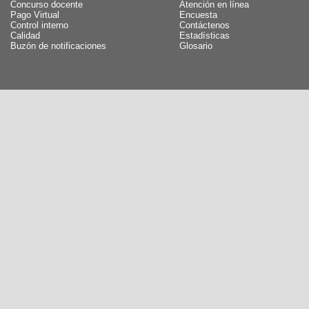
Concurso docente
Atención en línea
Pago Virtual
Encuesta
Control interno
Contáctenos
Calidad
Estadísticas
Buzón de notificaciones
Glosario