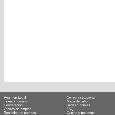
Régimen Legal
Correo institucional
Talento humano
Mapa del sitio
Contratación
Redes Sociales
Ofertas de empleo
FAQ
Rendición de cuentas
Quejas y reclamos