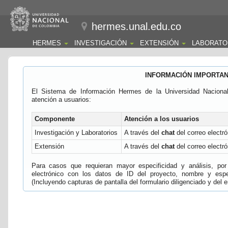
hermes.unal.edu.co
HERMES
INVESTIGACIÓN
EXTENSIÓN
LABORATO
INFORMACIÓN IMPORTA
El Sistema de Información Hermes de la Universidad Naciona
atención a usuarios:
Componente
Atención a los usuarios
Investigación y Laboratorios
A través del
chat
del correo electró
Extensión
A través del
chat
del correo electró
Para casos que requieran mayor especificidad y análisis, por 
electrónico con los datos de ID del proyecto, nombre y espec
(Incluyendo capturas de pantalla del formulario diligenciado y del e