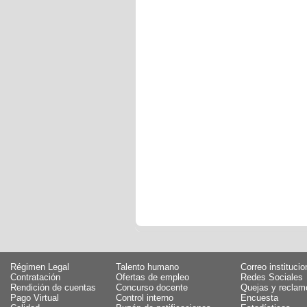
Régimen Legal
Talento humano
Correo institucio
Contratación
Ofertas de empleo
Redes Sociales
Rendición de cuentas
Concurso docente
Quejas y reclam
Pago Virtual
Control interno
Encuesta