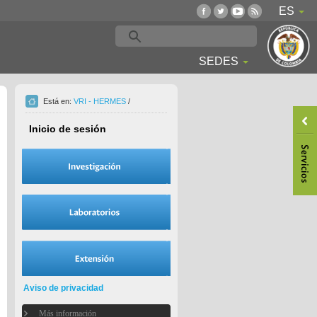
ES
SEDES
Está en:
VRI - HERMES
/
Inicio de sesión
Aviso de privacidad
Más información