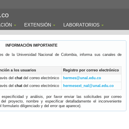
.co
ACIÓN
EXTENSIÓN
LABORATORIOS
INFORMACIÓN IMPORTANTE
es de la Universidad Nacional de Colombia, informa sus canales de
nción a los usuarios
Registro por correo electrónico
ravés del
chat
del correo electrónico
hermes@unal.edu.co
ravés del
chat
del correo electrónico
hermesext_nal@unal.edu.co
specificidad y análisis, por favor enviar las solicitudes por correo
 del proyecto, nombre y especificar detalladamente el inconveniente
 formulario diligenciado y del error que aparece).