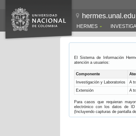
hermes.unal.edu
HERMES
INVESTIG
El Sistema de Información Herm
atención a usuarios:
Componente
Ate
Investigación y Laboratorios
A t
Extensión
A t
Para casos que requieran mayor e
electrónico con los datos de ID
(Incluyendo capturas de pantalla del