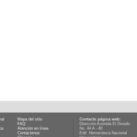
nal
Mapa del sitio
Contacto página web:
FAQ
Dirección Avenida El Dorado
os
Atención en línea
No. 44 A - 40
Contáctenos
Edif. Hemeroteca Nacional