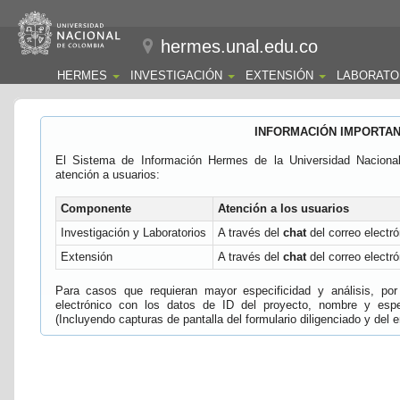
hermes.unal.edu.co
HERMES
INVESTIGACIÓN
EXTENSIÓN
LABORATO
INFORMACIÓN IMPORTA
El Sistema de Información Hermes de la Universidad Naciona
atención a usuarios:
Componente
Atención a los usuarios
Investigación y Laboratorios
A través del
chat
del correo electró
Extensión
A través del
chat
del correo electró
Para casos que requieran mayor especificidad y análisis, por 
electrónico con los datos de ID del proyecto, nombre y espec
(Incluyendo capturas de pantalla del formulario diligenciado y del e