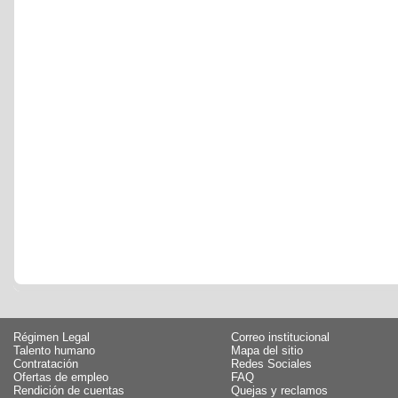
Régimen Legal
Correo institucional
Talento humano
Mapa del sitio
Contratación
Redes Sociales
Ofertas de empleo
FAQ
Rendición de cuentas
Quejas y reclamos