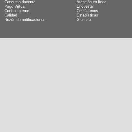
Concurso docente
Atención en línea
Pago Virtual
Encuesta
Control interno
Contáctenos
Calidad
Estadísticas
Buzón de notificaciones
Glosario