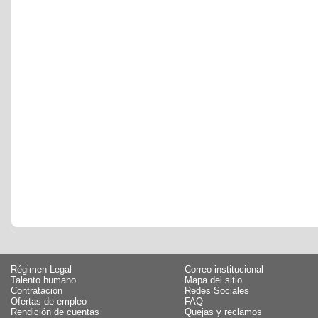
Régimen Legal
Correo institucional
Talento humano
Mapa del sitio
Contratación
Redes Sociales
Ofertas de empleo
FAQ
Rendición de cuentas
Quejas y reclamos