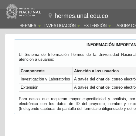
hermes.unal.edu.co
HERMES
INVESTIGACIÓN
EXTENSIÓN
LABORATO
INFORMACIÓN IMPORTA
El Sistema de Información Hermes de la Universidad Naciona
atención a usuarios:
Componente
Atención a los usuarios
Investigación y Laboratorios
A través del
chat
del correo electró
Extensión
A través del
chat
del correo electró
Para casos que requieran mayor especificidad y análisis, por 
electrónico con los datos de ID del proyecto, nombre y espec
(Incluyendo capturas de pantalla del formulario diligenciado y del e