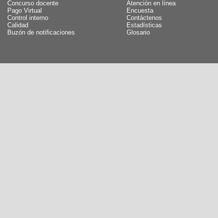
Concurso docente
Atención en línea
Pago Virtual
Encuesta
Control interno
Contáctenos
Calidad
Estadísticas
Buzón de notificaciones
Glosario