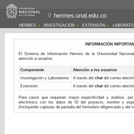
hermes.unal.edu.co
HERMES
INVESTIGACIÓN
EXTENSIÓN
LABORATO
INFORMACIÓN IMPORTA
El Sistema de Información Hermes de la Universidad Naciona
atención a usuarios:
Componente
Atención a los usuarios
Investigación y Laboratorios
A través del
chat
del correo electró
Extensión
A través del
chat
del correo electró
Para casos que requieran mayor especificidad y análisis, por 
electrónico con los datos de ID del proyecto, nombre y espec
(Incluyendo capturas de pantalla del formulario diligenciado y del e