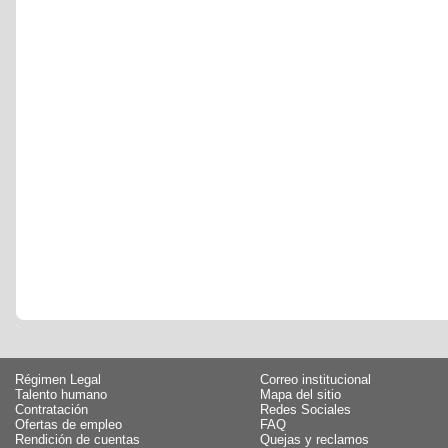
Régimen Legal
Correo institucional
Talento humano
Mapa del sitio
Contratación
Redes Sociales
Ofertas de empleo
FAQ
Rendición de cuentas
Quejas y reclamos