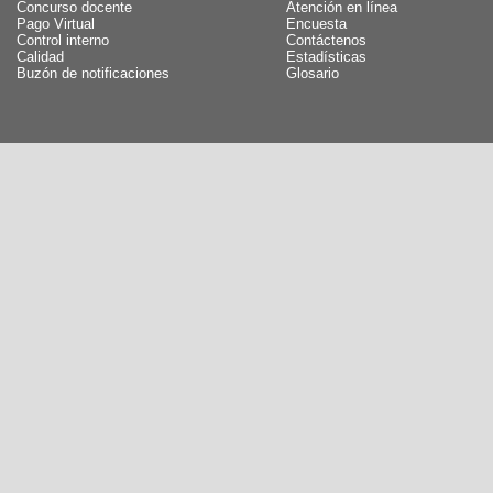
Concurso docente
Atención en línea
Pago Virtual
Encuesta
Control interno
Contáctenos
Calidad
Estadísticas
Buzón de notificaciones
Glosario