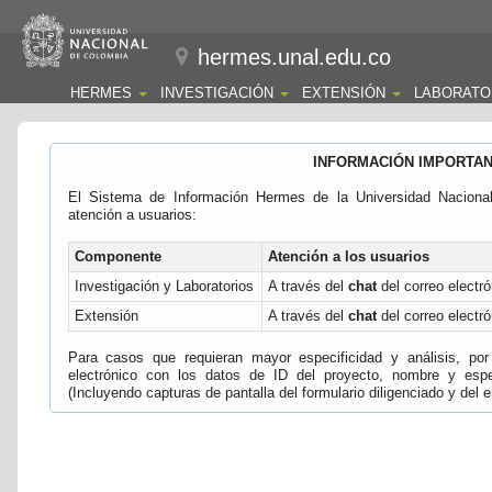
hermes.unal.edu.co
HERMES
INVESTIGACIÓN
EXTENSIÓN
LABORATO
INFORMACIÓN IMPORTA
El Sistema de Información Hermes de la Universidad Naciona
atención a usuarios:
Componente
Atención a los usuarios
Investigación y Laboratorios
A través del
chat
del correo electró
Extensión
A través del
chat
del correo electró
Para casos que requieran mayor especificidad y análisis, por 
electrónico con los datos de ID del proyecto, nombre y espec
(Incluyendo capturas de pantalla del formulario diligenciado y del e