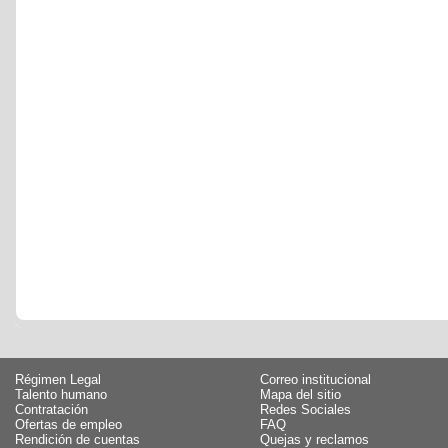
Régimen Legal
Correo institucional
Talento humano
Mapa del sitio
Contratación
Redes Sociales
Ofertas de empleo
FAQ
Rendición de cuentas
Quejas y reclamos