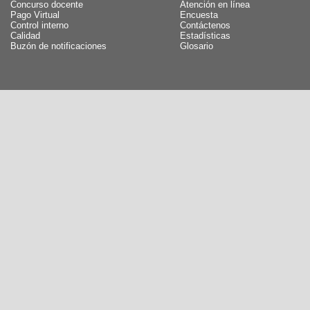
Concurso docente
Atención en línea
Pago Virtual
Encuesta
Control interno
Contáctenos
Calidad
Estadísticas
Buzón de notificaciones
Glosario