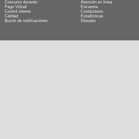
Concurso docente
Atención en línea
Pago Virtual
Encuesta
Control interno
Contáctenos
Calidad
Estadísticas
Buzón de notificaciones
Glosario