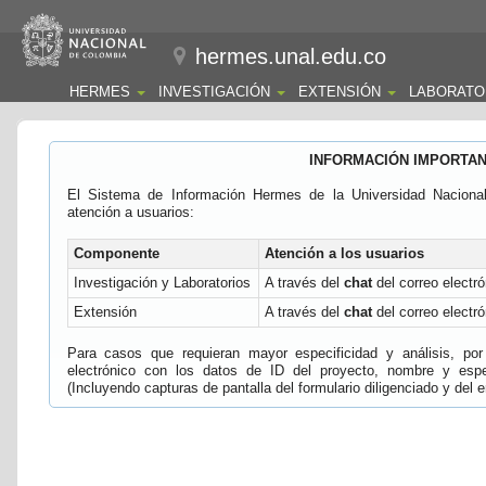
hermes.unal.edu.co
HERMES
INVESTIGACIÓN
EXTENSIÓN
LABORATO
INFORMACIÓN IMPORTA
El Sistema de Información Hermes de la Universidad Naciona
atención a usuarios:
Componente
Atención a los usuarios
Investigación y Laboratorios
A través del
chat
del correo electró
Extensión
A través del
chat
del correo electró
Para casos que requieran mayor especificidad y análisis, por 
electrónico con los datos de ID del proyecto, nombre y espec
(Incluyendo capturas de pantalla del formulario diligenciado y del e