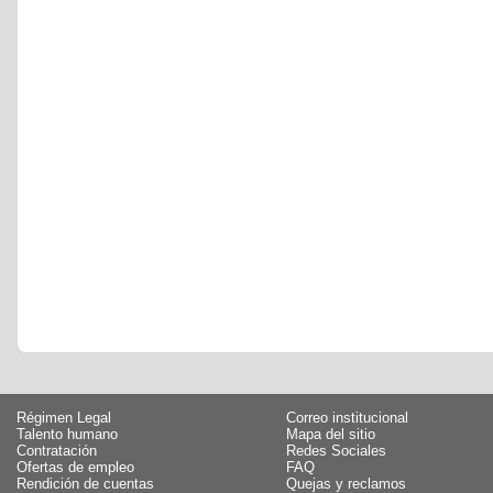
Régimen Legal
Correo institucional
Talento humano
Mapa del sitio
Contratación
Redes Sociales
Ofertas de empleo
FAQ
Rendición de cuentas
Quejas y reclamos