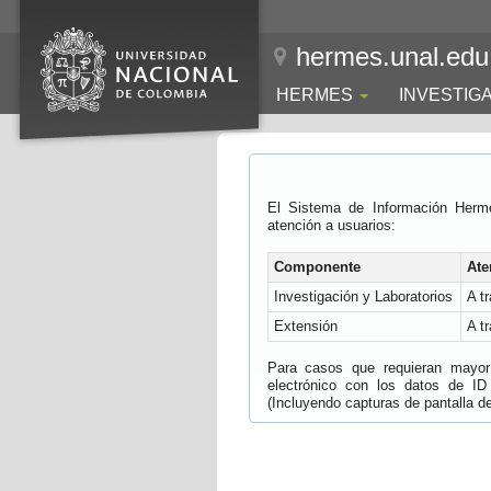
hermes.unal.edu
HERMES
INVESTIG
El Sistema de Información Herm
atención a usuarios:
Componente
Ate
Investigación y Laboratorios
A t
Extensión
A t
Para casos que requieran mayor e
electrónico con los datos de ID
(Incluyendo capturas de pantalla del