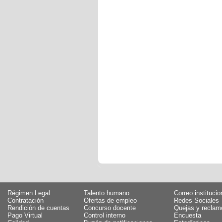
Régimen Legal
Talento humano
Correo institucio
Contratación
Ofertas de empleo
Redes Sociales
Rendición de cuentas
Concurso docente
Quejas y reclam
Pago Virtual
Control interno
Encuesta