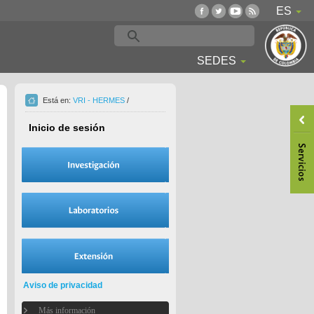
ES
SEDES
Está en:
VRI - HERMES
/
Inicio de sesión
Aviso de privacidad
Más información