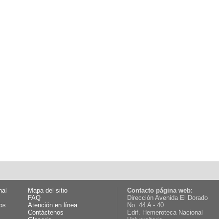
nal
Mapa del sitio
Contacto página web:
FAQ
Dirección Avenida El Dorado
os
Atención en línea
No. 44 A - 40
Contáctenos
Edif. Hemeroteca Nacional