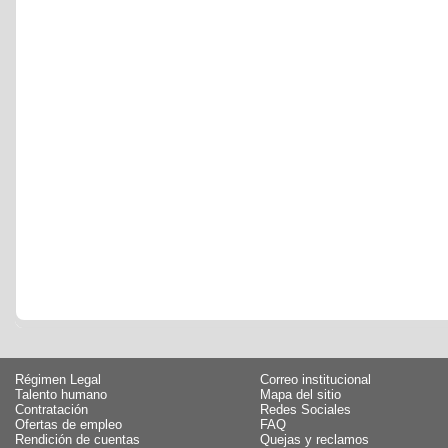
Régimen Legal
Correo institucional
Talento humano
Mapa del sitio
Contratación
Redes Sociales
Ofertas de empleo
FAQ
Rendición de cuentas
Quejas y reclamos