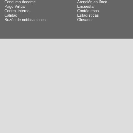
Concurso docente
Atención en línea
Pago Virtual
Encuesta
Control interno
Contáctenos
Calidad
Estadísticas
Buzón de notificaciones
Glosario