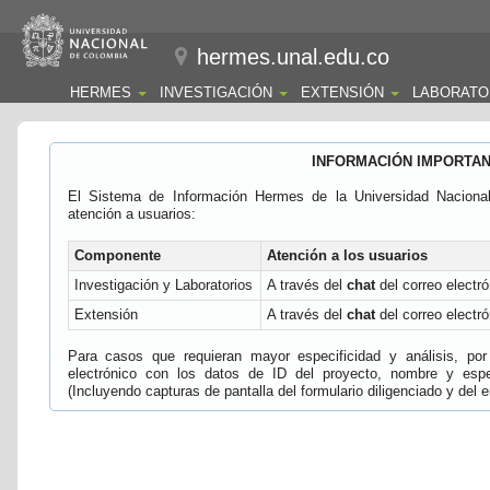
hermes.unal.edu.co
HERMES
INVESTIGACIÓN
EXTENSIÓN
LABORATO
INFORMACIÓN IMPORTA
El Sistema de Información Hermes de la Universidad Naciona
atención a usuarios:
Componente
Atención a los usuarios
Investigación y Laboratorios
A través del
chat
del correo electró
Extensión
A través del
chat
del correo electró
Para casos que requieran mayor especificidad y análisis, por 
electrónico con los datos de ID del proyecto, nombre y espec
(Incluyendo capturas de pantalla del formulario diligenciado y del e