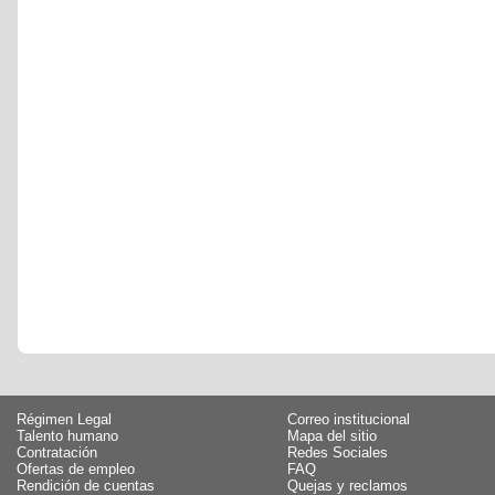
Régimen Legal
Correo institucional
Talento humano
Mapa del sitio
Contratación
Redes Sociales
Ofertas de empleo
FAQ
Rendición de cuentas
Quejas y reclamos