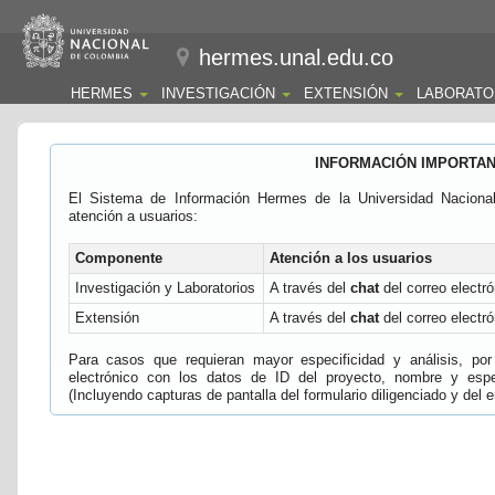
hermes.unal.edu.co
HERMES
INVESTIGACIÓN
EXTENSIÓN
LABORATO
INFORMACIÓN IMPORTA
El Sistema de Información Hermes de la Universidad Naciona
atención a usuarios:
Componente
Atención a los usuarios
Investigación y Laboratorios
A través del
chat
del correo electró
Extensión
A través del
chat
del correo electró
Para casos que requieran mayor especificidad y análisis, por 
electrónico con los datos de ID del proyecto, nombre y espec
(Incluyendo capturas de pantalla del formulario diligenciado y del e