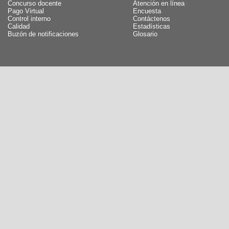
Concurso docente
Atención en línea
Pago Virtual
Encuesta
Control interno
Contáctenos
Calidad
Estadísticas
Buzón de notificaciones
Glosario