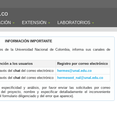
.co
ACIÓN
EXTENSIÓN
LABORATORIOS
INFORMACIÓN IMPORTANTE
es de la Universidad Nacional de Colombia, informa sus canales de
nción a los usuarios
Registro por correo electrónico
ravés del
chat
del correo electrónico
hermes@unal.edu.co
ravés del
chat
del correo electrónico
hermesext_nal@unal.edu.co
specificidad y análisis, por favor enviar las solicitudes por correo
 del proyecto, nombre y especificar detalladamente el inconveniente
 formulario diligenciado y del error que aparece).