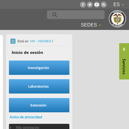
ES
SEDES
Está en:
VRI - HERMES
/
Inicio de sesión
Aviso de privacidad
Más información