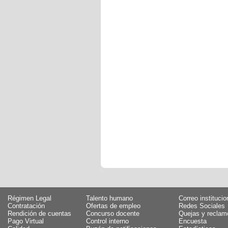
Régimen Legal
Talento humano
Correo institucio
Contratación
Ofertas de empleo
Redes Sociales
Rendición de cuentas
Concurso docente
Quejas y reclam
Pago Virtual
Control interno
Encuesta