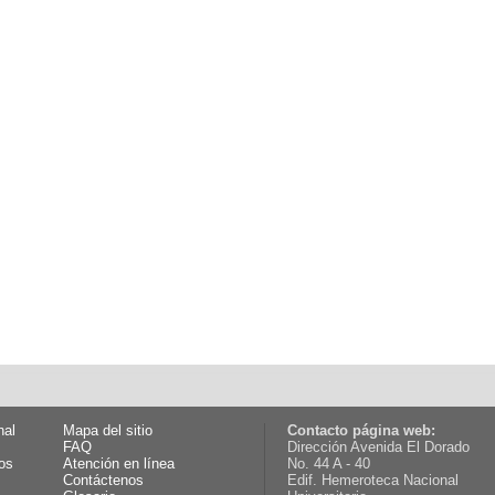
nal
Mapa del sitio
Contacto página web:
FAQ
Dirección Avenida El Dorado
os
Atención en línea
No. 44 A - 40
Contáctenos
Edif. Hemeroteca Nacional