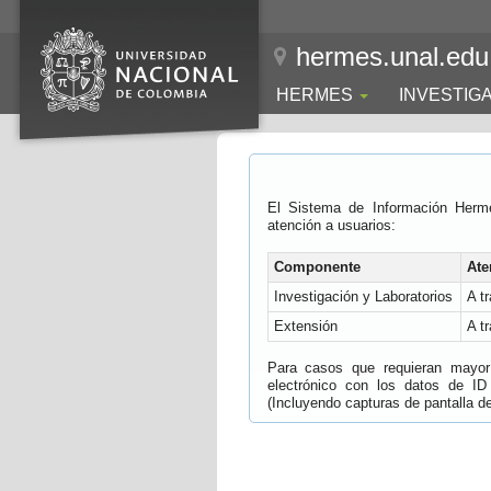
hermes.unal.edu
HERMES
INVESTIG
El Sistema de Información Herm
atención a usuarios:
Componente
Ate
Investigación y Laboratorios
A t
Extensión
A t
Para casos que requieran mayor e
electrónico con los datos de ID
(Incluyendo capturas de pantalla del